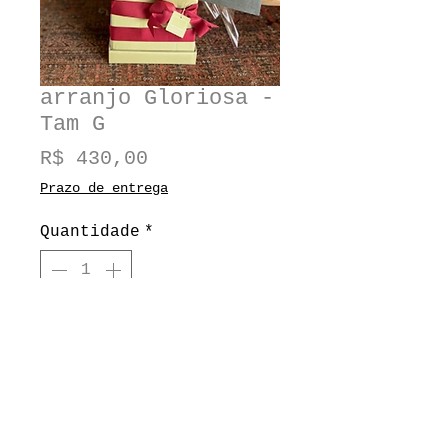
arranjo Gloriosa -
Tam G
Preço
R$ 430,00
Prazo de entrega
Quantidade
*
Adicionar ao carrinho
Tamanho: 40x40x40cm
Composição: Dálias,
Alstroemérias, Urucum e