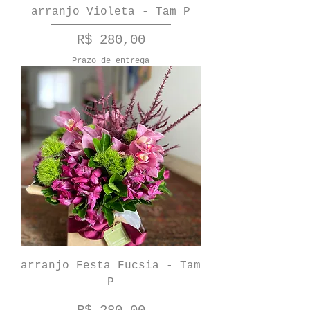
arranjo Violeta - Tam P
Preço
R$ 280,00
Prazo de entrega
arranjo Festa Fucsia - Tam
P
Preço